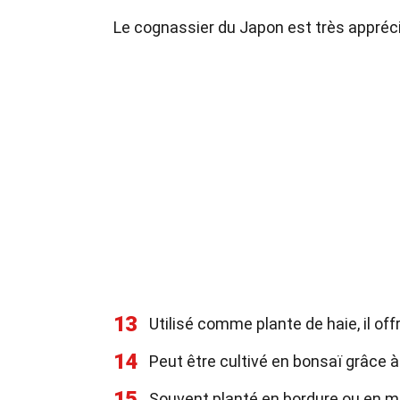
Le cognassier du Japon est très appréci
13
Utilisé comme plante de haie, il off
14
Peut être cultivé en bonsaï grâce à
15
Souvent planté en bordure ou en ma