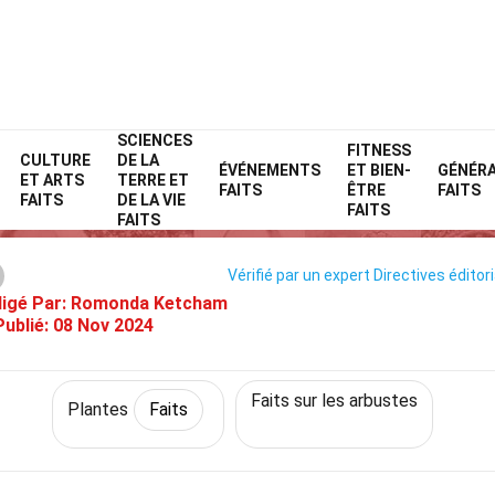
SCIENCES
Home
Nature
Faits
Plantes
FITNESS
Faits
CULTURE
DE LA
ÉVÉNEMENTS
ET BIEN-
GÉNÉR
ET ARTS
TERRE ET
30 Faits Sur Cognassier Du Jap
FAITS
ÊTRE
FAITS
FAITS
DE LA VIE
FAITS
FAITS
Vérifié par un expert
Directives éditor
igé Par:
Romonda Ketcham
Publié:
08 Nov 2024
Faits sur les arbustes
Plantes
Faits