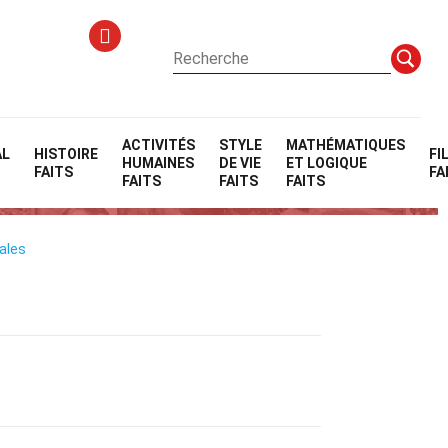
ACTIVITÉS
STYLE
MATHÉMATIQUES
AL
HISTOIRE
FI
HUMAINES
DE VIE
ET LOGIQUE
on
FAITS
FA
FAITS
FAITS
FAITS
iales