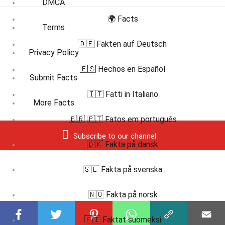
DMCA
🌍 Facts
Terms
🇩🇪 Fakten auf Deutsch
Privacy Policy
🇪🇸 Hechos en Español
Submit Facts
🇮🇹 Fatti in Italiano
More Facts
🇧🇷 🇵🇹 Fatos em português
Subscribe to our channel
🇩🇰 Fakta på dansk
🇸🇪 Fakta på svenska
🇳🇴 Fakta på norsk
🇫🇮 Faktat suomeksi