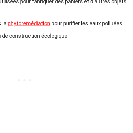
tilisées pour fabriquer des paniers et d'autres objets
s la
phytoremédiation
pour purifier les eaux polluées.
u de construction écologique.