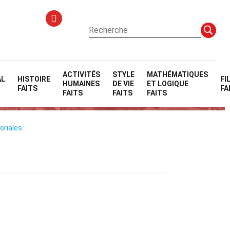
ACTIVITÉS
STYLE
MATHÉMATIQUES
AL
HISTOIRE
FI
HUMAINES
DE VIE
ET LOGIQUE
FAITS
FA
FAITS
FAITS
FAITS
oriales