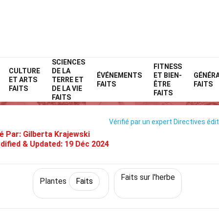
SCIENCES
Home
Nature
Faits
Plantes
FITNESS
Faits
CULTURE
DE LA
ÉVÉNEMENTS
ET BIEN-
GÉNÉR
ET ARTS
TERRE ET
33 Faits Sur Roseau À Plumes
FAITS
ÊTRE
FAITS
FAITS
DE LA VIE
FAITS
FAITS
Vérifié par un expert
Directives édit
é Par:
Gilberta Krajewski
dified & Updated:
19 Déc 2024
Faits sur l'herbe
Plantes
Faits