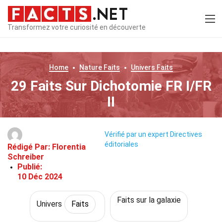
Transformez votre curiosité en découverte
Home
Nature
Faits
Univers
Faits
29 Faits Sur Dichotomie FR I/FR
II
Vérifié par un expert
Directives
éditoriales
Rédigé Par:
Florentia
Schreiber
Publié:
10 Déc 2024
Faits sur la galaxie
Univers
Faits