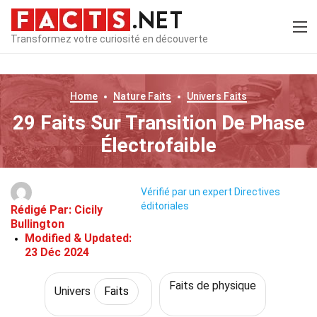
Transformez votre curiosité en découverte
Home
Nature
Faits
Univers
Faits
29 Faits Sur Transition De Phase
Électrofaible
Vérifié par un expert
Directives
éditoriales
Rédigé Par:
Cicily
Bullington
Modified & Updated:
23 Déc 2024
Faits de physique
Univers
Faits