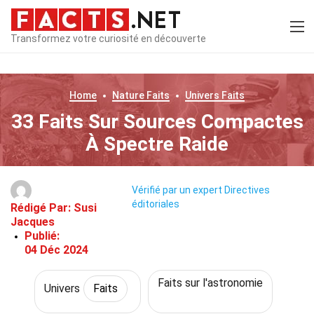
Transformez votre curiosité en découverte
Home
Nature
Faits
Univers
Faits
33 Faits Sur Sources Compactes
À Spectre Raide
Vérifié par un expert
Directives
éditoriales
Rédigé Par:
Susi
Jacques
Publié:
04 Déc 2024
Faits sur l'astronomie
Univers
Faits