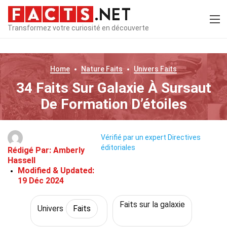
Transformez votre curiosité en découverte
Home
Nature
Faits
Univers
Faits
34 Faits Sur Galaxie À Sursaut
De Formation D’étoiles
Vérifié par un expert
Directives
éditoriales
Rédigé Par:
Amberly
Hassell
Modified & Updated:
19 Déc 2024
Faits sur la galaxie
Univers
Faits