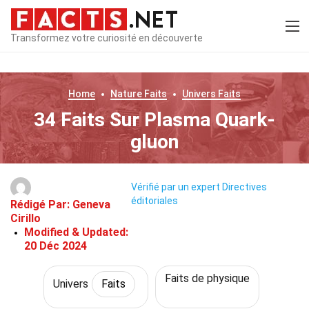
Transformez votre curiosité en découverte
Home
Nature
Faits
Univers
Faits
34 Faits Sur Plasma Quark-
gluon
Vérifié par un expert
Directives
éditoriales
Rédigé Par:
Geneva
Cirillo
Modified & Updated:
20 Déc 2024
Faits de physique
Univers
Faits