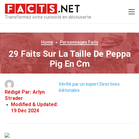
Transformez votre curiosité en découverte
Home
Personnages
Faits
29 Faits Sur La Taille De Peppa
Pig En Cm
Vérifié par un expert
Directives
éditoriales
Rédigé Par:
Arlyn
Strader
Modified & Updated:
19 Déc 2024