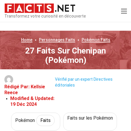
Transformez votre curiosité en découverte
Home
Personnages
Faits
Pokémon
Faits
27 Faits Sur Chenipan
(Pokémon)
Vérifié par un expert
Directives
éditoriales
Rédigé Par:
Kellsie
Reece
Modified & Updated:
19 Déc 2024
Faits sur les Pokémon
Pokémon
Faits