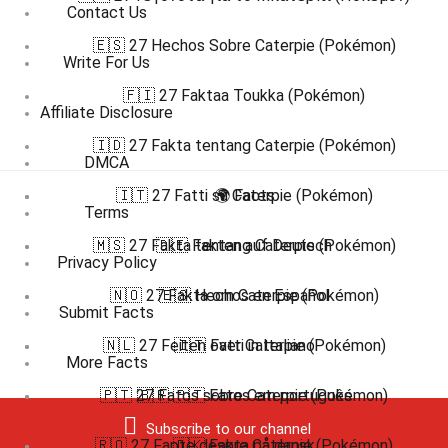
Contact Us
🇪🇸 27 Hechos Sobre Caterpie (Pokémon)
Write For Us
🇫🇮 27 Faktaa Toukka (Pokémon)
Affiliate Disclosure
🇮🇩 27 Fakta tentang Caterpie (Pokémon)
DMCA
🇮🇹 27 Fatti su Caterpie (Pokémon)
🌍 Facts
Terms
🇲🇸 27 Fakta tentang Caterpie (Pokémon)
🇩🇪 Fakten auf Deutsch
Privacy Policy
🇳🇴 27 Fakta om Caterpie (Pokémon)
🇪🇸 Hechos en Español
Submit Facts
🇳🇱 27 Feiten over Caterpie (Pokémon)
🇮🇹 Fatti in Italiano
More Facts
🇵🇹 27 Fatos sobre Caterpie (Pokémon)
🇧🇷 🇵🇹 Fatos em português
Subscribe to our channel
🇷🇴 27 Fapte despre Caterpie (Pokémon)
🇩🇰 Fakta på dansk