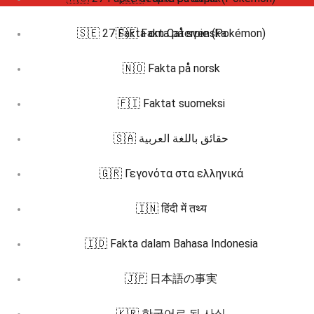
🇸🇪 27 Fakta om Caterpie (Pokémon)
🇸🇪 Fakta på svenska
🇳🇴 Fakta på norsk
🇫🇮 Faktat suomeksi
🇸🇦 حقائق باللغة العربية
🇬🇷 Γεγονότα στα ελληνικά
🇮🇳 हिंदी में तथ्य
🇮🇩 Fakta dalam Bahasa Indonesia
🇯🇵 日本語の事実
🇰🇷 한국어로 된 사실