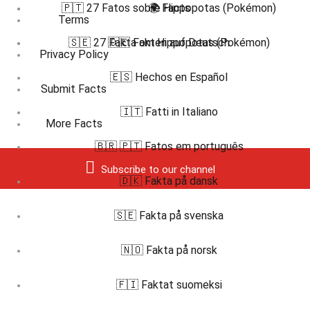
🇵🇹 27 Fatos sobre Hippopotas (Pokémon)
🌍 Facts
Terms
🇸🇪 27 Fakta om Hippopotas (Pokémon)
🇩🇪 Fakten auf Deutsch
Privacy Policy
🇪🇸 Hechos en Español
Submit Facts
🇮🇹 Fatti in Italiano
More Facts
🇧🇷 🇵🇹 Fatos em português
Subscribe to our channel
🇩🇰 Fakta på dansk
🇸🇪 Fakta på svenska
🇳🇴 Fakta på norsk
🇫🇮 Faktat suomeksi