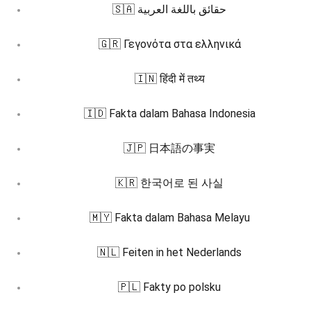
🇸🇦 حقائق باللغة العربية
🇬🇷 Γεγονότα στα ελληνικά
🇮🇳 हिंदी में तथ्य
🇮🇩 Fakta dalam Bahasa Indonesia
🇯🇵 日本語の事実
🇰🇷 한국어로 된 사실
🇲🇾 Fakta dalam Bahasa Melayu
🇳🇱 Feiten in het Nederlands
🇵🇱 Fakty po polsku