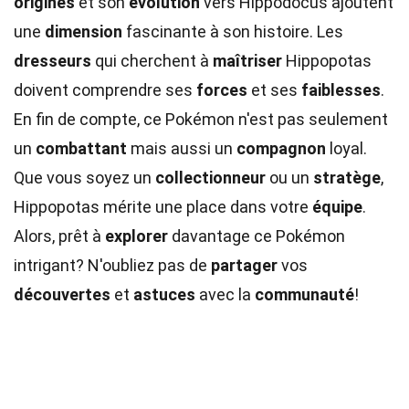
origines
et son
évolution
vers Hippodocus ajoutent
une
dimension
fascinante à son histoire. Les
dresseurs
qui cherchent à
maîtriser
Hippopotas
doivent comprendre ses
forces
et ses
faiblesses
.
En fin de compte, ce Pokémon n'est pas seulement
un
combattant
mais aussi un
compagnon
loyal.
Que vous soyez un
collectionneur
ou un
stratège
,
Hippopotas mérite une place dans votre
équipe
.
Alors, prêt à
explorer
davantage ce Pokémon
intrigant? N'oubliez pas de
partager
vos
découvertes
et
astuces
avec la
communauté
!