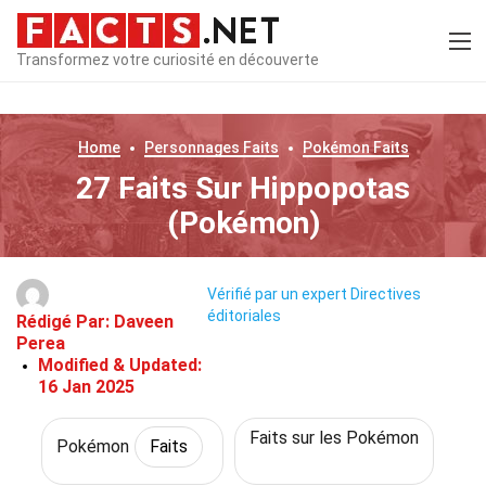
Transformez votre curiosité en découverte
Home
Personnages
Faits
Pokémon
Faits
27 Faits Sur Hippopotas
(Pokémon)
Vérifié par un expert
Directives
éditoriales
Rédigé Par:
Daveen
Perea
Modified & Updated:
16 Jan 2025
Faits sur les Pokémon
Pokémon
Faits