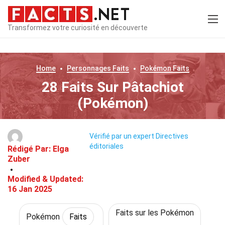
Transformez votre curiosité en découverte
Home
Personnages
Faits
Pokémon
Faits
28 Faits Sur Pâtachiot
(Pokémon)
Vérifié par un expert
Directives
éditoriales
Rédigé Par:
Elga
Zuber
Modified & Updated:
16 Jan 2025
Faits sur les Pokémon
Pokémon
Faits