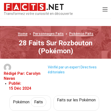
Transformez votre curiosité en découverte
Home
Personnages
Faits
Pokémon
Faits
28 Faits Sur Rozbouton
(Pokémon)
Vérifié par un expert
Directives
éditoriales
Rédigé Par:
Carolyn
Navas
Publié:
15 Déc 2024
Faits sur les Pokémon
Pokémon
Faits