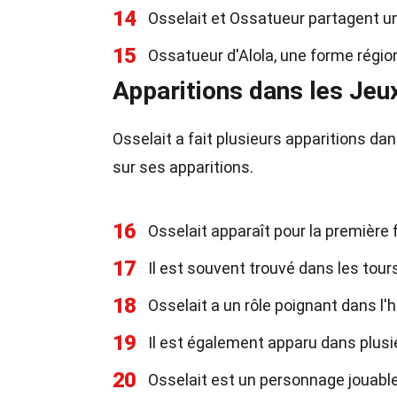
14
Osselait et Ossatueur partagent un
15
Ossatueur d'Alola, une forme région
Apparitions dans les Jeu
Osselait a fait plusieurs apparitions da
sur ses apparitions.
16
Osselait apparaît pour la première
17
Il est souvent trouvé dans les tours
18
Osselait a un rôle poignant dans l'
19
Il est également apparu dans plus
20
Osselait est un personnage jouab