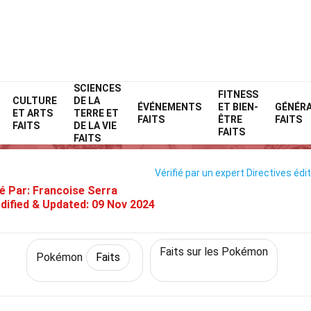
SCIENCES
Home
Personnages
Faits
Pokémon
FITNESS
Faits
CULTURE
DE LA
ÉVÉNEMENTS
ET BIEN-
GÉNÉR
ET ARTS
TERRE ET
29 Faits Sur Osselait (Pokémon
FAITS
ÊTRE
FAITS
FAITS
DE LA VIE
FAITS
FAITS
Vérifié par un expert
Directives édit
é Par:
Francoise Serra
dified & Updated:
09 Nov 2024
Faits sur les Pokémon
Pokémon
Faits