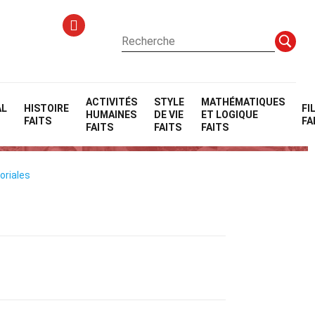
ACTIVITÉS
STYLE
MATHÉMATIQUES
AL
HISTOIRE
FI
HUMAINES
DE VIE
ET LOGIQUE
)
FAITS
FA
FAITS
FAITS
FAITS
oriales