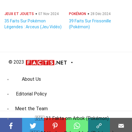
JEUX ET JOUETS
07 Nov 2024
POKÉMON
28 Déc 2024
35 Faits Sur Pokémon
39 Faits Sur Frissonille
Légendes : Arceus (Jeu Vidéo)
(Pokémon)
© 2023
About Us
Editorial Policy
Meet the Team
🇩🇰 31 Fakta om Arbok (Pokémon)
Product Review