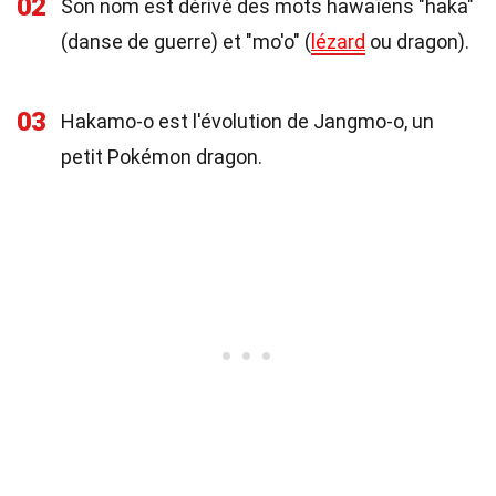
02
Son nom est dérivé des mots hawaïens "haka"
(danse de guerre) et "mo'o" (
lézard
ou dragon).
03
Hakamo-o est l'évolution de Jangmo-o, un
petit Pokémon dragon.