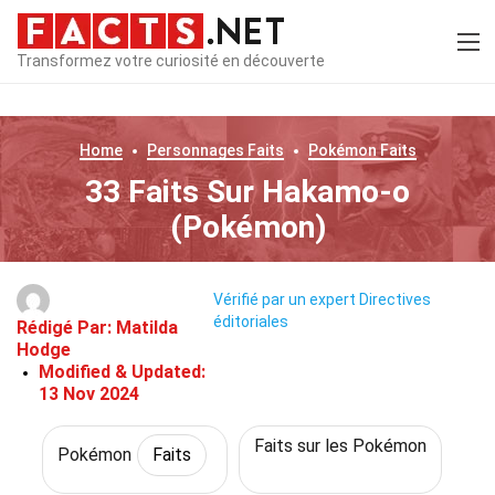
Transformez votre curiosité en découverte
Home
Personnages
Faits
Pokémon
Faits
33 Faits Sur Hakamo-o
(Pokémon)
Vérifié par un expert
Directives
éditoriales
Rédigé Par:
Matilda
Hodge
Modified & Updated:
13 Nov 2024
Faits sur les Pokémon
Pokémon
Faits