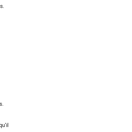
s.
s.
u'il