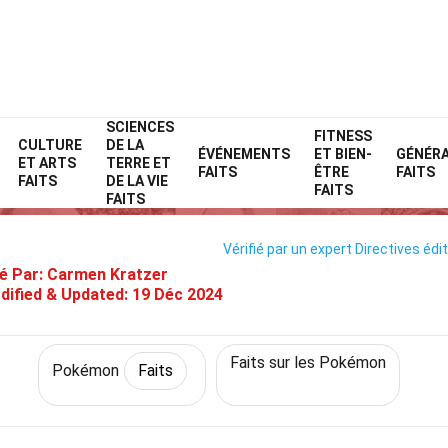
SCIENCES
Home
Personnages
Faits
Pokémon
FITNESS
Faits
CULTURE
DE LA
ÉVÉNEMENTS
ET BIEN-
GÉNÉR
ET ARTS
TERRE ET
33 Faits Sur Moyade (Pokémon
FAITS
ÊTRE
FAITS
FAITS
DE LA VIE
FAITS
FAITS
Vérifié par un expert
Directives édit
é Par:
Carmen Kratzer
dified & Updated:
19 Déc 2024
Faits sur les Pokémon
Pokémon
Faits