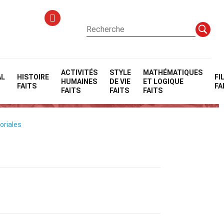
ACTIVITÉS
STYLE
MATHÉMATIQUES
AL
HISTOIRE
FI
HUMAINES
DE VIE
ET LOGIQUE
)
FAITS
FA
FAITS
FAITS
FAITS
oriales