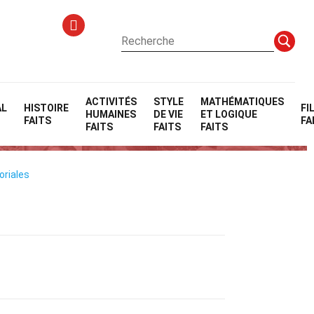
ACTIVITÉS
STYLE
MATHÉMATIQUES
AL
HISTOIRE
FI
HUMAINES
DE VIE
ET LOGIQUE
on)
FAITS
FA
FAITS
FAITS
FAITS
oriales