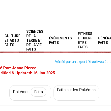
SCIENCES
Home
Personnages
Faits
Pokémon
FITNESS
Faits
CULTURE
DE LA
ÉVÉNEMENTS
ET BIEN-
GÉNÉR
ET ARTS
TERRE ET
 Faits Sur Bamboiselle (Pokém
FAITS
ÊTRE
FAITS
FAITS
DE LA VIE
FAITS
FAITS
Vérifié par un expert
Directives édit
é Par:
Joana Pierce
dified & Updated:
16 Jan 2025
Faits sur les Pokémon
Pokémon
Faits