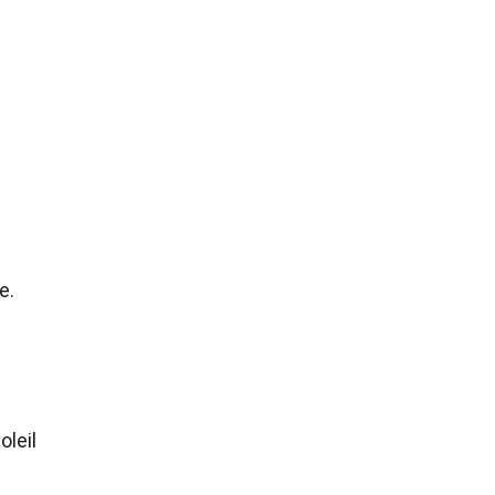
e.
oleil