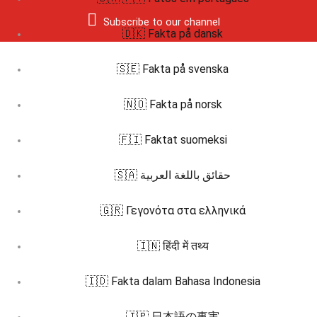
Subscribe to our channel
🇩🇰 Fakta på dansk
🇸🇪 Fakta på svenska
🇳🇴 Fakta på norsk
🇫🇮 Faktat suomeksi
🇸🇦 حقائق باللغة العربية
🇬🇷 Γεγονότα στα ελληνικά
🇮🇳 हिंदी में तथ्य
🇮🇩 Fakta dalam Bahasa Indonesia
🇯🇵 日本語の事実