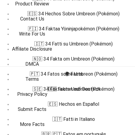
Product Review
🇪🇸 34 Hechos Sobre Umbreon (Pokémon)
Contact Us
🇫🇮 34 Faktaa Yöninjapokémon (Pokémon)
Write For Us
🇮🇹 34 Fatti su Umbreon (Pokémon)
Affiliate Disclosure
🇳🇴 34 Fakta om Umbreon (Pokémon)
DMCA
🇵🇹 34 Fatos sobre Umbreon (Pokémon)
🌍 Facts
Terms
🇸🇪 34 Fakta om Umbreon (Pokémon)
🇩🇪 Fakten auf Deutsch
Privacy Policy
🇪🇸 Hechos en Español
Submit Facts
🇮🇹 Fatti in Italiano
More Facts
🇧🇷 🇵🇹 Fatos em português