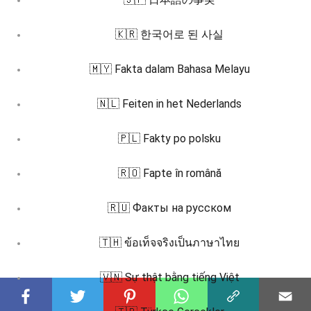
🇰🇷 한국어로 된 사실
🇲🇾 Fakta dalam Bahasa Melayu
🇳🇱 Feiten in het Nederlands
🇵🇱 Fakty po polsku
🇷🇴 Fapte în română
🇷🇺 Факты на русском
🇹🇭 ข้อเท็จจริงเป็นภาษาไทย
🇻🇳 Sự thật bằng tiếng Việt