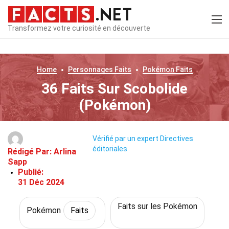
Transformez votre curiosité en découverte
Home
Personnages
Faits
Pokémon
Faits
36 Faits Sur Scobolide
(Pokémon)
Vérifié par un expert
Directives
éditoriales
Rédigé Par:
Arlina
Sapp
Publié:
31 Déc 2024
Faits sur les Pokémon
Pokémon
Faits