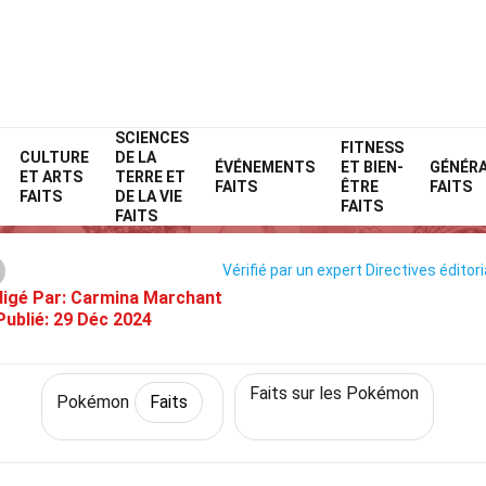
SCIENCES
Home
Personnages
Faits
Pokémon
FITNESS
Faits
CULTURE
DE LA
ÉVÉNEMENTS
ET BIEN-
GÉNÉR
ET ARTS
TERRE ET
39 Faits Sur Dynavolt (Pokémon
FAITS
ÊTRE
FAITS
FAITS
DE LA VIE
FAITS
FAITS
Vérifié par un expert
Directives éditor
igé Par:
Carmina Marchant
Publié:
29 Déc 2024
Faits sur les Pokémon
Pokémon
Faits