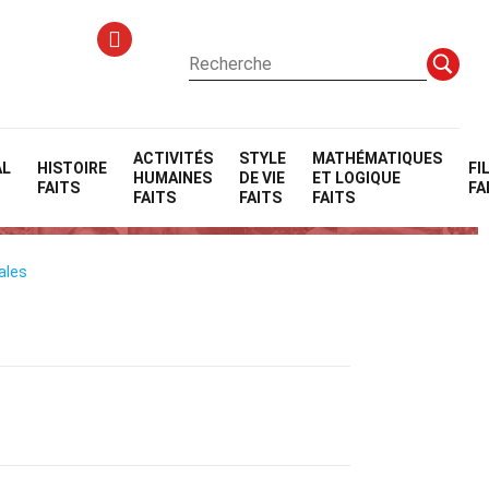
ACTIVITÉS
STYLE
MATHÉMATIQUES
AL
HISTOIRE
FI
HUMAINES
DE VIE
ET LOGIQUE
)
FAITS
FA
FAITS
FAITS
FAITS
iales