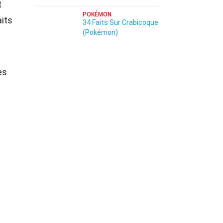
t
POKÉMON
aits
34 Faits Sur Crabicoque
(Pokémon)
es