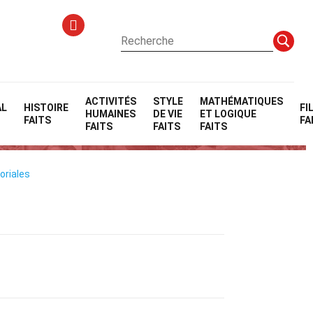
ACTIVITÉS
STYLE
MATHÉMATIQUES
AL
HISTOIRE
FI
HUMAINES
DE VIE
ET LOGIQUE
FAITS
FA
FAITS
FAITS
FAITS
oriales