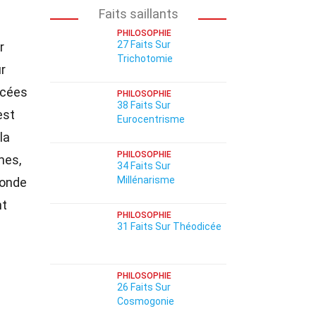
Faits saillants
PHILOSOPHIE
27 Faits Sur
r
Trichotomie
r
ncées
PHILOSOPHIE
38 Faits Sur
est
Eurocentrisme
la
PHILOSOPHIE
mes,
34 Faits Sur
Millénarisme
monde
nt
PHILOSOPHIE
31 Faits Sur Théodicée
PHILOSOPHIE
26 Faits Sur
Cosmogonie