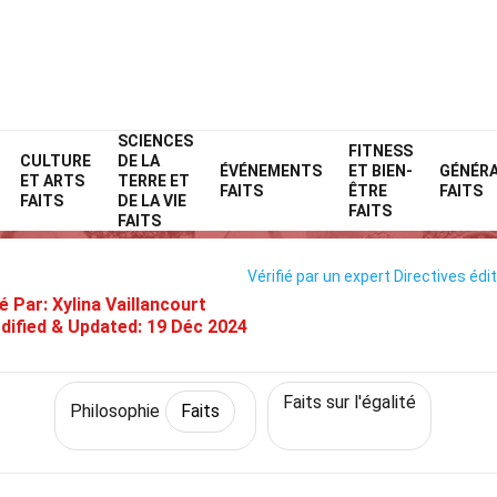
SCIENCES
Home
Philosophie et réflexion
Faits
Philosophie
FITNESS
Faits
CULTURE
DE LA
ÉVÉNEMENTS
ET BIEN-
GÉNÉR
ET ARTS
TERRE ET
31 Faits Sur Féminisme
FAITS
ÊTRE
FAITS
FAITS
DE LA VIE
FAITS
FAITS
Vérifié par un expert
Directives édit
é Par:
Xylina Vaillancourt
dified & Updated:
19 Déc 2024
Faits sur l'égalité
Philosophie
Faits