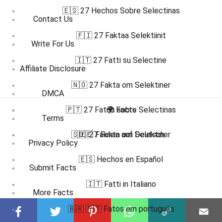
🇪🇸 27 Hechos Sobre Selectinas
Contact Us
🇫🇮 27 Faktaa Selektiinit
Write For Us
🇮🇹 27 Fatti su Selectine
Affiliate Disclosure
🇳🇴 27 Fakta om Selektiner
DMCA
🇵🇹 27 Fatos sobre Selectinas
🌍 Facts
Terms
🇸🇪 27 Fakta om Selektiner
🇩🇪 Fakten auf Deutsch
Privacy Policy
🇪🇸 Hechos en Español
Submit Facts
🇮🇹 Fatti in Italiano
More Facts
🇧🇷 🇵🇹 Fatos em português