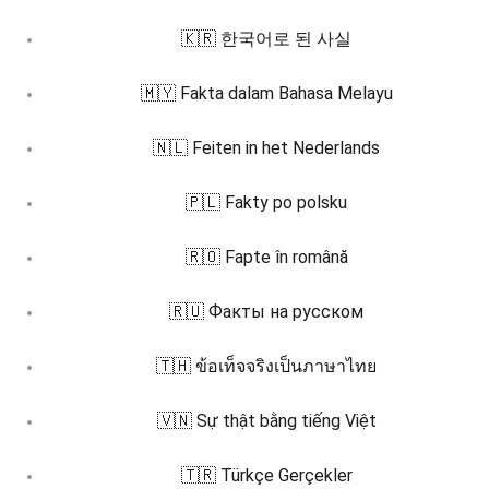
🇰🇷 한국어로 된 사실
🇲🇾 Fakta dalam Bahasa Melayu
🇳🇱 Feiten in het Nederlands
🇵🇱 Fakty po polsku
🇷🇴 Fapte în română
🇷🇺 Факты на русском
🇹🇭 ข้อเท็จจริงเป็นภาษาไทย
🇻🇳 Sự thật bằng tiếng Việt
🇹🇷 Türkçe Gerçekler