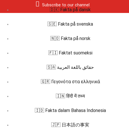
Subscribe to our channel
🇩🇰 Fakta på dansk
🇸🇪 Fakta på svenska
🇳🇴 Fakta på norsk
🇫🇮 Faktat suomeksi
🇸🇦 حقائق باللغة العربية
🇬🇷 Γεγονότα στα ελληνικά
🇮🇳 हिंदी में तथ्य
🇮🇩 Fakta dalam Bahasa Indonesia
🇯🇵 日本語の事実