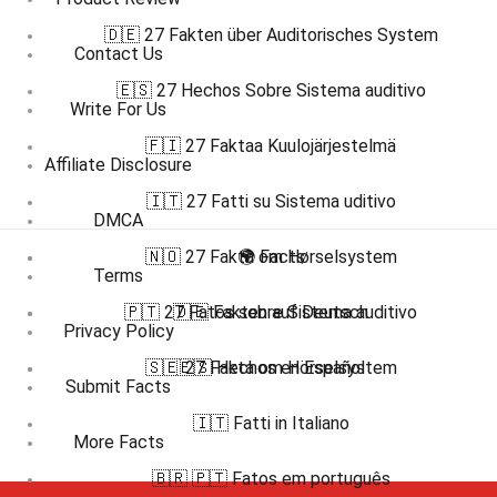
🇩🇪 27 Fakten über Auditorisches System
Contact Us
🇪🇸 27 Hechos Sobre Sistema auditivo
Write For Us
🇫🇮 27 Faktaa Kuulojärjestelmä
Affiliate Disclosure
🇮🇹 27 Fatti su Sistema uditivo
DMCA
🇳🇴 27 Fakta om Hørselsystem
🌍 Facts
Terms
🇵🇹 27 Fatos sobre Sistema auditivo
🇩🇪 Fakten auf Deutsch
Privacy Policy
🇸🇪 27 Fakta om Hörselsystem
🇪🇸 Hechos en Español
Submit Facts
🇮🇹 Fatti in Italiano
More Facts
🇧🇷 🇵🇹 Fatos em português