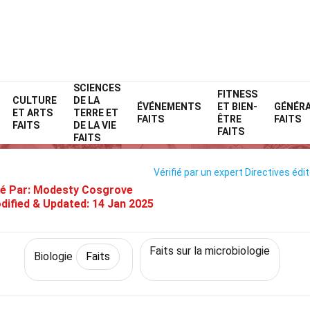
SCIENCES
Home
Science
Faits
Biologie
FITNESS
Faits
CULTURE
DE LA
ÉVÉNEMENTS
ET BIEN-
GÉNÉR
ET ARTS
TERRE ET
28 Faits Sur Biofilms
FAITS
ÊTRE
FAITS
FAITS
DE LA VIE
FAITS
FAITS
Vérifié par un expert
Directives édit
é Par:
Modesty Cosgrove
dified & Updated:
14 Jan 2025
Faits sur la microbiologie
Biologie
Faits