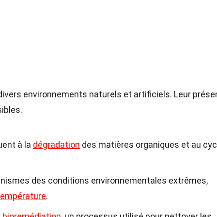
 divers environnements naturels et artificiels. Leur prés
ibles.
uent à la
dégradation
des matières organiques et au cyc
ganismes des conditions environnementales extrêmes,
température
.
a
bioremédiation
, un processus utilisé pour nettoyer les