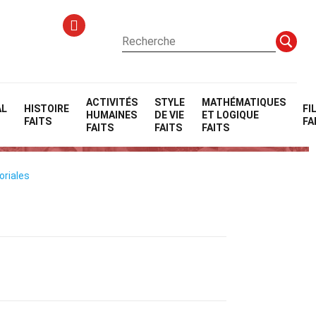
ACTIVITÉS
STYLE
MATHÉMATIQUES
AL
HISTOIRE
FI
HUMAINES
DE VIE
ET LOGIQUE
FAITS
FA
FAITS
FAITS
FAITS
oriales