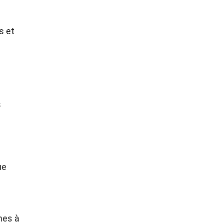
s et
s
ue
mes à