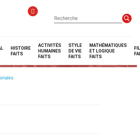
ACTIVITÉS
STYLE
MATHÉMATIQUES
AL
HISTOIRE
FI
HUMAINES
DE VIE
ET LOGIQUE
FAITS
FA
FAITS
FAITS
FAITS
oriales