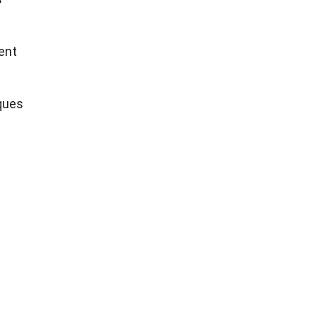
ent
iques