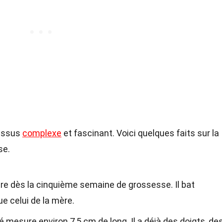
cessus
complexe
et fascinant. Voici quelques faits sur la
se.
e dès la cinquième semaine de grossesse. Il bat
e celui de la mère.
bé mesure environ 7,5 cm de long. Il a déjà des doigts, de