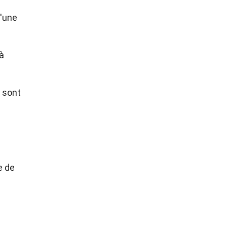
d'une
 à
s sont
e de