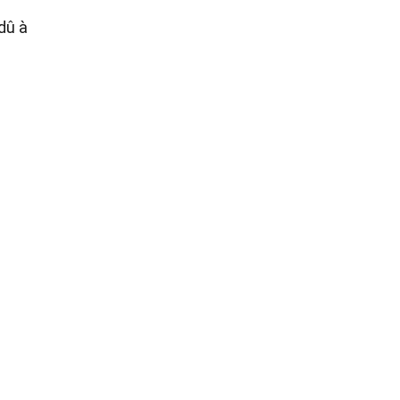
dû à
i