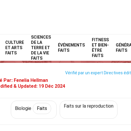
SCIENCES
Home
Science
Faits
Biologie
FITNESS
Faits
CULTURE
DE LA
ÉVÉNEMENTS
ET BIEN-
GÉNÉR
ET ARTS
TERRE ET
33 Faits Sur Grossesse
FAITS
ÊTRE
FAITS
FAITS
DE LA VIE
FAITS
FAITS
Vérifié par un expert
Directives édit
é Par:
Fenelia Hellman
dified & Updated:
19 Déc 2024
Faits sur la reproduction
Biologie
Faits