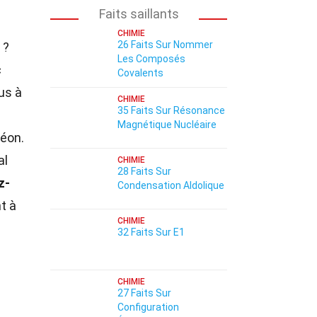
Faits saillants
CHIMIE
26 Faits Sur Nommer
 ?
Les Composés
c
Covalents
us à
CHIMIE
35 Faits Sur Résonance
Magnétique Nucléaire
néon.
al
CHIMIE
28 Faits Sur
z-
Condensation Aldolique
t à
CHIMIE
32 Faits Sur E1
CHIMIE
27 Faits Sur
Configuration