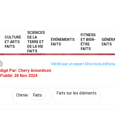
SCIENCES
Home
Science
Faits
Chimie
FITNESS
Faits
CULTURE
DE LA
ÉVÉNEMENTS
ET BIEN-
GÉNÉR
ET ARTS
TERRE ET
39 Faits Sur Gaz Nobles
FAITS
ÊTRE
FAITS
FAITS
DE LA VIE
FAITS
FAITS
Vérifié par un expert
Directives éditori
digé Par:
Chery Amundson
Publié:
28 Nov 2024
Faits sur les éléments
Chimie
Faits