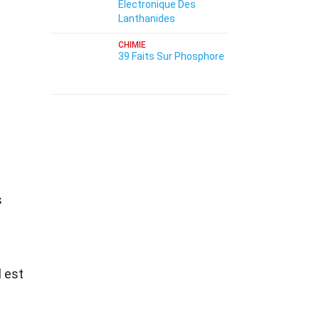
Électronique Des
Lanthanides
CHIMIE
39 Faits Sur Phosphore
s
l est