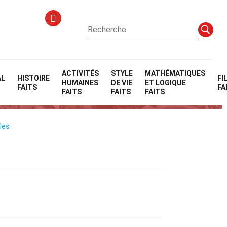
ACTIVITÉS
STYLE
MATHÉMATIQUES
AL
HISTOIRE
FI
HUMAINES
DE VIE
ET LOGIQUE
FAITS
FA
FAITS
FAITS
FAITS
ales