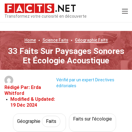
Transformez votre curiosité en découverte
Home
Science
Faits
Géographie
Faits
33 Faits Sur Paysages Sonores
Et Écologie Acoustique
Vérifié par un expert
Directives
éditoriales
Rédigé Par:
Erda
Whitford
Modified & Updated:
19 Déc 2024
Faits sur l'écologie
Géographie
Faits