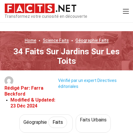
Transformez votre curiosité en découverte
Home
Science
Faits
Géographie
Faits
34 Faits Sur Jardins Sur Les
Toits
Vérifié par un expert
Directives
éditoriales
Rédigé Par:
Farra
Beckford
Modified & Updated:
23 Déc 2024
Faits Urbains
Géographie
Faits