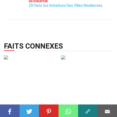
GÉOGRAPHIE
29 Faits Sur Initiatives Des Villes Résilientes
FAITS CONNEXES
GÉOGRAPHIE
19 Déc 2024
PLANTES
04 Déc 2024
34 Faits Sur Systèmes
33 Faits Sur Palmier Chou