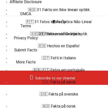
Affiliate Disclosure
🇳🇴 31 Fakta om Ikke-lineær optikk
DMCA
🇵🇹 31 Fatos sobre Óptica Não-Linear
🌍 Facts
Terms
🇸🇪 31 Fakta om Icke-linjär optik
🇩🇪 Fakten auf Deutsch
Privacy Policy
🇪🇸 Hechos en Español
Submit Facts
🇮🇹 Fatti in Italiano
More Facts
🇧🇷 🇵🇹 Fatos em português
Subscribe to our channel
🇩🇰 Fakta på dansk
🇸🇪 Fakta på svenska
🇳🇴 Fakta på norsk