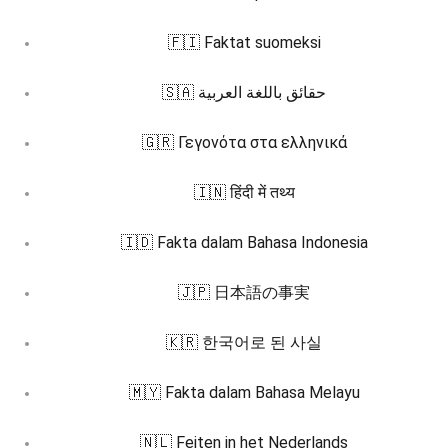
🇫🇮 Faktat suomeksi
🇸🇦 حقائق باللغة العربية
🇬🇷 Γεγονότα στα ελληνικά
🇮🇳 हिंदी में तथ्य
🇮🇩 Fakta dalam Bahasa Indonesia
🇯🇵 日本語の事実
🇰🇷 한국어로 된 사실
🇲🇾 Fakta dalam Bahasa Melayu
🇳🇱 Feiten in het Nederlands