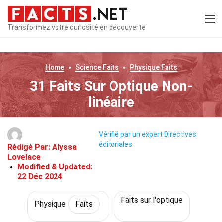
Transformez votre curiosité en découverte
Home
Science
Faits
Physique
Faits
31 Faits Sur Optique Non-
linéaire
Vérifié par un expert
Directives
éditoriales
Rédigé Par:
Alyssa
Lovelace
Modified & Updated:
22 Déc 2024
Faits sur l'optique
Physique
Faits