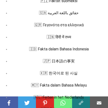
🇫🇮 Faktat suomeksi
🇸🇦 حقائق باللغة العربية
🇬🇷 Γεγονότα στα ελληνικά
🇮🇳 हिंदी में तथ्य
🇮🇩 Fakta dalam Bahasa Indonesia
🇯🇵 日本語の事実
🇰🇷 한국어로 된 사실
🇲🇾 Fakta dalam Bahasa Melayu
🇳🇱 Feiten in het Nederlands