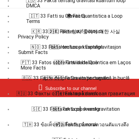
🇮🇩 33 Fakta tentang Gravitasi kuantum loop
DMCA
🇮🇹 33 Fatti su Gravità Quantistica a Loop
🌍 Facts
Terms
🇰🇷 33 가지 루프 양자 중력에 대한 사실
🇩🇪 Fakten auf Deutsch
Privacy Policy
🇳🇴 33 Fakta om Loop kvantegravitasjon
🇪🇸 Hechos en Español
Submit Facts
🇵🇹 33 Fatos sobre Gravidade Quântica em Laços
🇮🇹 Fatti in Italiano
More Facts
🇷🇴 33 Fapte despre Gravitația cuantică în buclă
🇧🇷 🇵🇹 Fatos em português
Subscribe to our channel
🇷🇺 33 Факты о Петельная квантовая гравитация
🇩🇰 Fakta på dansk
🇸🇪 33 Fakta om Loop-kvantgravitation
🇸🇪 Fakta på svenska
🇹🇭 33 ข้อเท็จจริงเกี่ยวกับ วงกลมควอนตัมแรงดึง
🇳🇴 Fakta på norsk