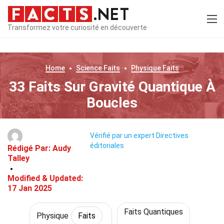
Transformez votre curiosité en découverte
Home
Science
Faits
Physique
Faits
33 Faits Sur Gravité Quantique À
Boucles
Vérifié par un expert
Directives
éditoriales
Rédigé Par:
Audy
Talley
Modified & Updated:
17 Jan 2025
Faits Quantiques
Physique
Faits