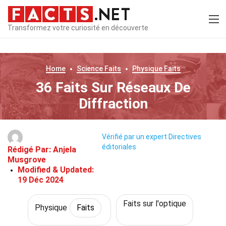
Transformez votre curiosité en découverte
Home
Science
Faits
Physique
Faits
36 Faits Sur Réseaux De
Diffraction
Vérifié par un expert
Directives
éditoriales
Rédigé Par:
Anjela
Musgrove
Modified & Updated:
19 Déc 2024
Faits sur l'optique
Physique
Faits