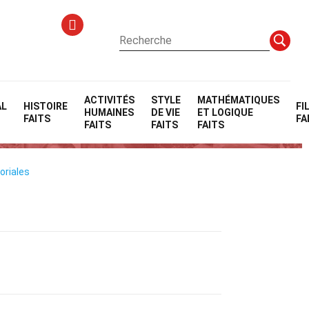
ACTIVITÉS
STYLE
MATHÉMATIQUES
AL
HISTOIRE
FI
HUMAINES
DE VIE
ET LOGIQUE
FAITS
FA
FAITS
FAITS
FAITS
oriales