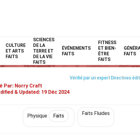
SCIENCES
Home
Science
Faits
Physique
FITNESS
Faits
CULTURE
DE LA
ÉVÉNEMENTS
ET BIEN-
GÉNÉR
ET ARTS
TERRE ET
37 Faits Sur Flottabilité
FAITS
ÊTRE
FAITS
FAITS
DE LA VIE
FAITS
FAITS
Vérifié par un expert
Directives édit
é Par:
Norry Craft
dified & Updated:
19 Déc 2024
Faits Fluides
Physique
Faits