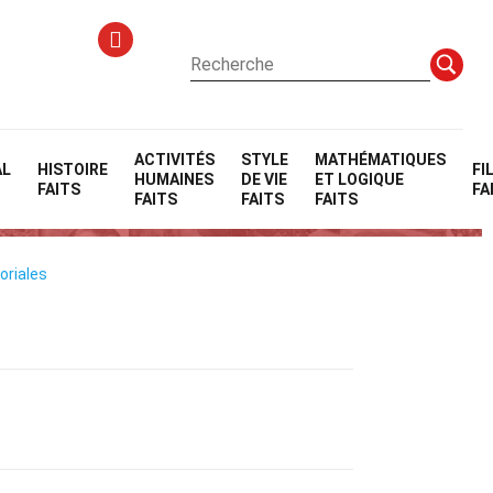
ACTIVITÉS
STYLE
MATHÉMATIQUES
AL
HISTOIRE
FI
HUMAINES
DE VIE
ET LOGIQUE
Code (IaC)
FAITS
FA
FAITS
FAITS
FAITS
oriales