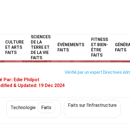
SCIENCES
Home
Science
Faits
Technologie
FITNESS
Faits
CULTURE
DE LA
ÉVÉNEMENTS
ET BIEN-
GÉNÉR
ET ARTS
TERRE ET
Sur Infrastructure En Tant Que 
FAITS
ÊTRE
FAITS
FAITS
DE LA VIE
FAITS
FAITS
Vérifié par un expert
Directives édit
é Par:
Edie Philpot
dified & Updated:
19 Déc 2024
Faits sur l'infrastructure
Technologie
Faits