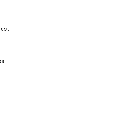
 est
es