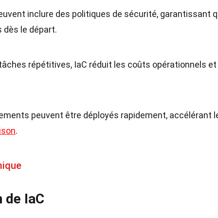
euvent inclure des politiques de sécurité, garantissant 
 dès le départ.
tâches répétitives, IaC réduit les coûts opérationnels et
nements peuvent être déployés rapidement, accélérant l
aison
.
mique
n de IaC