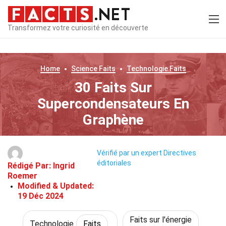
Transformez votre curiosité en découverte
Home
Science
Faits
Technologie
Faits
30 Faits Sur
Supercondensateurs En
Graphène
Vérifié par un expert
Directives
éditoriales
Rédigé Par:
Ingrid
Roemer
Modified & Updated:
19 Déc 2024
Faits sur l'énergie
Technologie
Faits