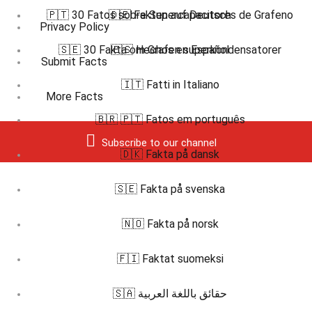
🇵🇹 30 Fatos sobre Supercapacitores de Grafeno
🇩🇪 Fakten auf Deutsch
Privacy Policy
🇸🇪 30 Fakta om Grafen superkondensatorer
🇪🇸 Hechos en Español
Submit Facts
🇮🇹 Fatti in Italiano
More Facts
🇧🇷 🇵🇹 Fatos em português
Subscribe to our channel
🇩🇰 Fakta på dansk
🇸🇪 Fakta på svenska
🇳🇴 Fakta på norsk
🇫🇮 Faktat suomeksi
🇸🇦 حقائق باللغة العربية