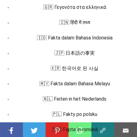
🇬🇷 Γεγονότα στα ελληνικά
🇮🇳 हिंदी में तथ्य
🇮🇩 Fakta dalam Bahasa Indonesia
🇯🇵 日本語の事実
🇰🇷 한국어로 된 사실
🇲🇾 Fakta dalam Bahasa Melayu
🇳🇱 Feiten in het Nederlands
🇵🇱 Fakty po polsku
🇷🇴 Fapte în română