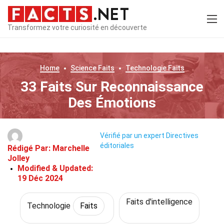
Transformez votre curiosité en découverte
Home
Science
Faits
Technologie
Faits
33 Faits Sur Reconnaissance
Des Émotions
Vérifié par un expert
Directives
éditoriales
Rédigé Par:
Marchelle
Jolley
Modified & Updated:
19 Déc 2024
Faits d'intelligence
Technologie
Faits