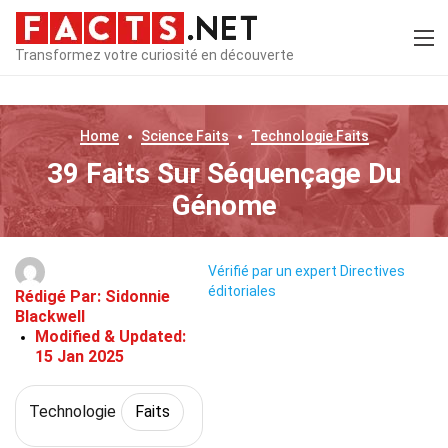
Transformez votre curiosité en découverte
Home
Science
Faits
Technologie
Faits
39 Faits Sur Séquençage Du
Génome
Vérifié par un expert
Directives
éditoriales
Rédigé Par:
Sidonnie
Blackwell
Modified & Updated:
15 Jan 2025
Technologie
Faits