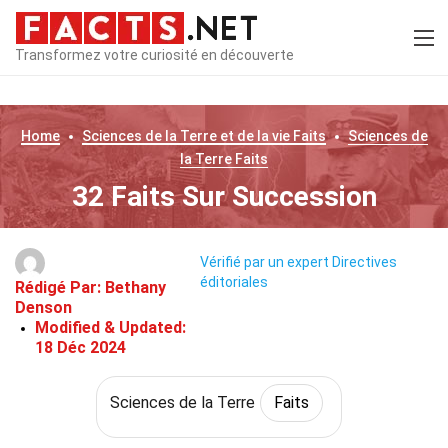
Transformez votre curiosité en découverte
Home
Sciences de la Terre et de la vie
Faits
Sciences de
la Terre
Faits
32 Faits Sur Succession
Vérifié par un expert
Directives
éditoriales
Rédigé Par:
Bethany
Denson
Modified & Updated:
18 Déc 2024
Sciences de la Terre
Faits