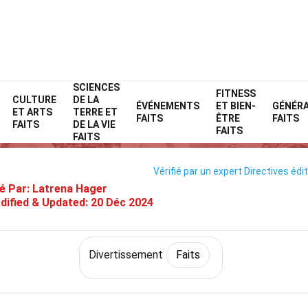
SCIENCES
Home
Style de vie
Faits
Divertissement
FITNESS
Faits
CULTURE
DE LA
ÉVÉNEMENTS
ET BIEN-
GÉNÉR
ET ARTS
TERRE ET
32 Faits Sur Concerts
FAITS
ÊTRE
FAITS
FAITS
DE LA VIE
FAITS
FAITS
Vérifié par un expert
Directives édit
é Par:
Latrena Hager
dified & Updated:
20 Déc 2024
Divertissement
Faits