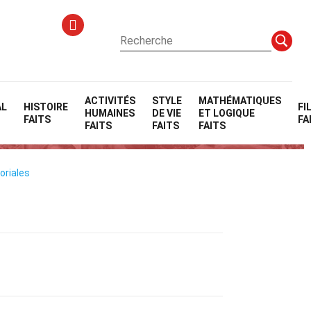
ACTIVITÉS
STYLE
MATHÉMATIQUES
AL
HISTOIRE
FI
HUMAINES
DE VIE
ET LOGIQUE
FAITS
FA
FAITS
FAITS
FAITS
oriales