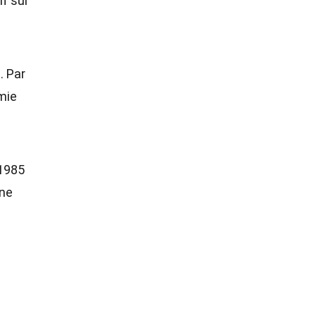
if sur
. Par
mie
 1985
ine