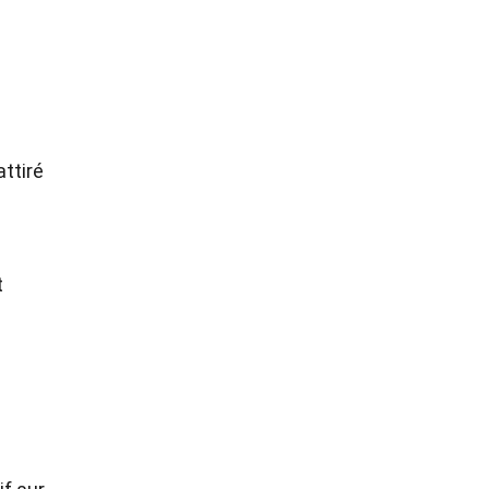
attiré
t
e