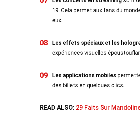
07
Les concerts en streaming
sont d
19. Cela permet aux fans du monde 
eux.
08
Les effets spéciaux et les holo
expériences visuelles époustouflan
09
Les applications mobiles
permetten
des billets en quelques clics.
READ ALSO:
29 Faits Sur Mandolin