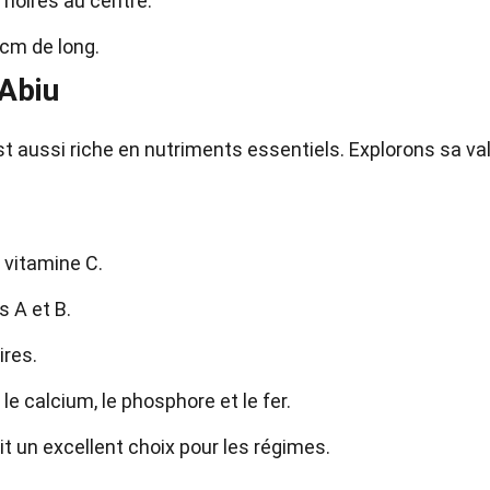
 noires au centre.
 cm de long.
'Abiu
est aussi riche en nutriments essentiels. Explorons sa va
 vitamine C.
s A et B.
ires.
e calcium, le phosphore et le fer.
fait un excellent choix pour les régimes.