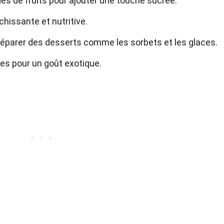
ades de fruits pour ajouter une touche sucrée.
chissante et nutritive.
préparer des desserts comme les sorbets et les glaces.
ies pour un goût exotique.