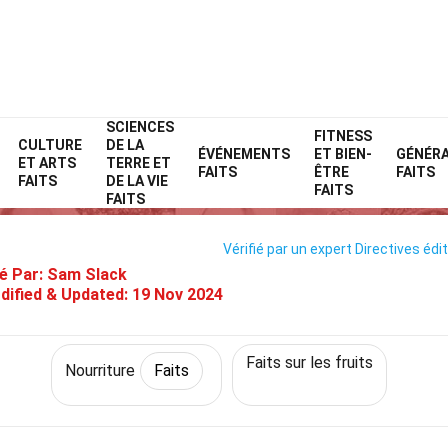
SCIENCES
Home
Style de vie
Faits
Nourriture
FITNESS
Faits
CULTURE
DE LA
ÉVÉNEMENTS
ET BIEN-
GÉNÉR
ET ARTS
TERRE ET
34 Faits Sur Abiu
FAITS
ÊTRE
FAITS
FAITS
DE LA VIE
FAITS
FAITS
Vérifié par un expert
Directives édit
é Par:
Sam Slack
dified & Updated:
19 Nov 2024
Faits sur les fruits
Nourriture
Faits