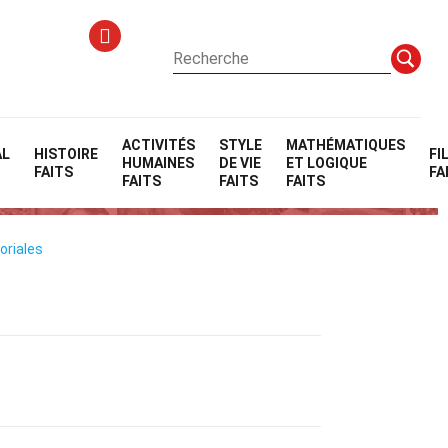
ACTIVITÉS
STYLE
MATHÉMATIQUES
AL
HISTOIRE
FI
HUMAINES
DE VIE
ET LOGIQUE
FAITS
FA
FAITS
FAITS
FAITS
oriales