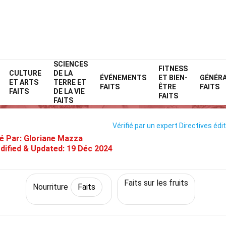
SCIENCES
Home
Style de vie
Faits
Nourriture
FITNESS
Faits
CULTURE
DE LA
ÉVÉNEMENTS
ET BIEN-
GÉNÉR
ET ARTS
TERRE ET
35 Faits Sur Uvalha
FAITS
ÊTRE
FAITS
FAITS
DE LA VIE
FAITS
FAITS
Vérifié par un expert
Directives édit
é Par:
Gloriane Mazza
dified & Updated:
19 Déc 2024
Faits sur les fruits
Nourriture
Faits