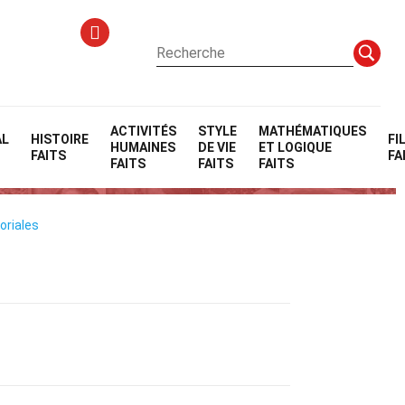
ACTIVITÉS
STYLE
MATHÉMATIQUES
AL
HISTOIRE
FI
HUMAINES
DE VIE
ET LOGIQUE
FAITS
FA
FAITS
FAITS
FAITS
oriales