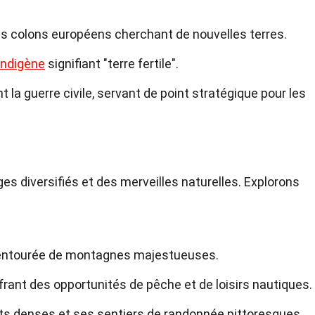
es colons européens cherchant de nouvelles terres.
indigène
signifiant "terre fertile".
nt la guerre civile, servant de point stratégique pour les
es diversifiés et des merveilles naturelles. Explorons
ntourée de montagnes majestueuses.
 offrant des opportunités de pêche et de loisirs nautiques.
êts denses et ses sentiers de randonnée pittoresques.