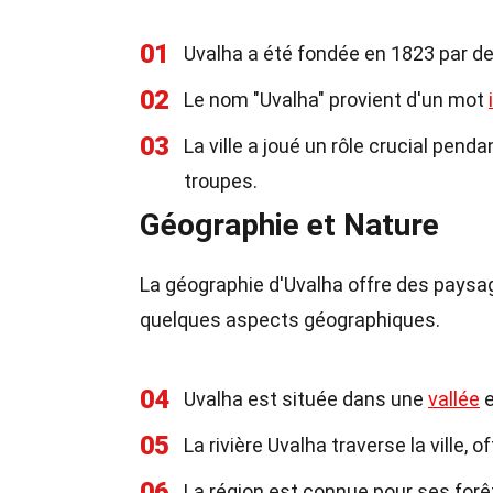
01
Uvalha a été fondée en 1823 par d
02
Le nom "Uvalha" provient d'un mot
03
La ville a joué un rôle crucial penda
troupes.
Géographie et Nature
La géographie d'Uvalha offre des paysag
quelques aspects géographiques.
04
Uvalha est située dans une
vallée
e
05
La rivière Uvalha traverse la ville,
06
La région est connue pour ses for