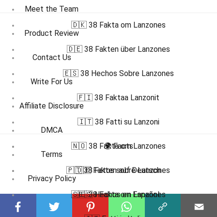
Meet the Team
🇩🇰 38 Fakta om Lanzones
Product Review
🇩🇪 38 Fakten über Lanzones
Contact Us
🇪🇸 38 Hechos Sobre Lanzones
Write For Us
🇫🇮 38 Faktaa Lanzonit
Affiliate Disclosure
🇮🇹 38 Fatti su Lanzoni
DMCA
🇳🇴 38 Fakta om Lanzones
🌍 Facts
Terms
🇵🇹 38 Fatos sobre Lanzones
🇩🇪 Fakten auf Deutsch
Privacy Policy
🇸🇪 38 Fakta om Lanzones
🇪🇸 Hechos en Español
Submit Facts