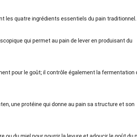
 sont les quatre ingrédients essentiels du pain traditionnel.
scopique qui permet au pain de lever en produisant du
ment pour le goût; il contrôle également la fermentation 
luten, une protéine qui donne au pain sa structure et son
 ou du miel pour nourrir la levure et adoucir le goût du p