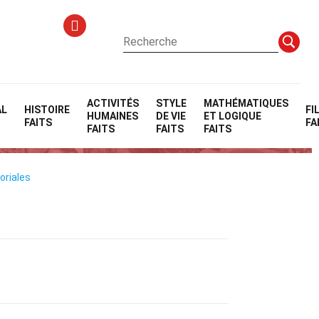
ACTIVITÉS
STYLE
MATHÉMATIQUES
AL
HISTOIRE
FI
HUMAINES
DE VIE
ET LOGIQUE
FAITS
FA
FAITS
FAITS
FAITS
oriales