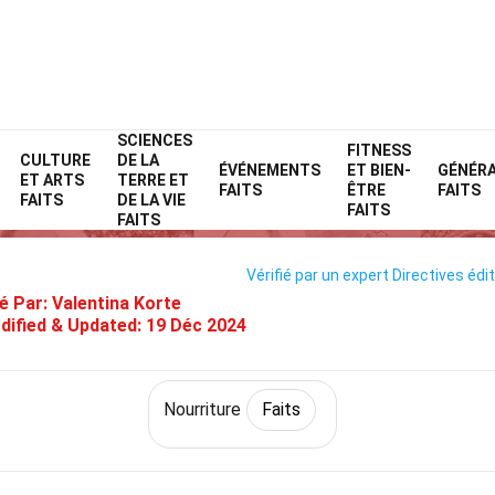
SCIENCES
Home
Style de vie
Faits
Nourriture
FITNESS
Faits
CULTURE
DE LA
ÉVÉNEMENTS
ET BIEN-
GÉNÉR
ET ARTS
TERRE ET
40 Faits Sur Pain
FAITS
ÊTRE
FAITS
FAITS
DE LA VIE
FAITS
FAITS
Vérifié par un expert
Directives édit
é Par:
Valentina Korte
dified & Updated:
19 Déc 2024
Nourriture
Faits