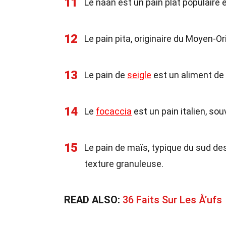
11
Le naan est un pain plat populaire 
12
Le pain pita, originaire du Moyen-O
13
Le pain de
seigle
est un aliment de 
14
Le
focaccia
est un pain italien, sou
15
Le pain de maïs, typique du sud des
texture granuleuse.
READ ALSO:
36 Faits Sur Les Å’ufs