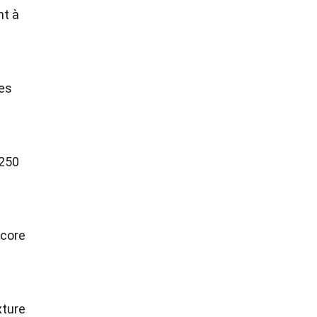
nt à
les
 250
ncore
xture