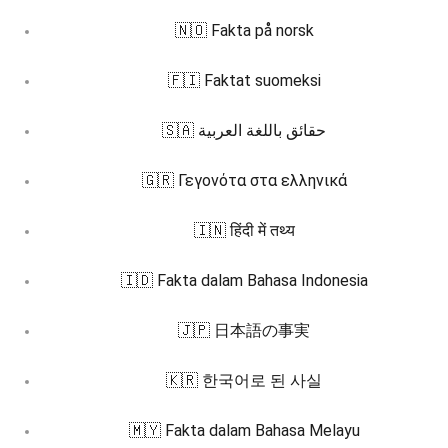
🇳🇴 Fakta på norsk
🇫🇮 Faktat suomeksi
🇸🇦 حقائق باللغة العربية
🇬🇷 Γεγονότα στα ελληνικά
🇮🇳 हिंदी में तथ्य
🇮🇩 Fakta dalam Bahasa Indonesia
🇯🇵 日本語の事実
🇰🇷 한국어로 된 사실
🇲🇾 Fakta dalam Bahasa Melayu