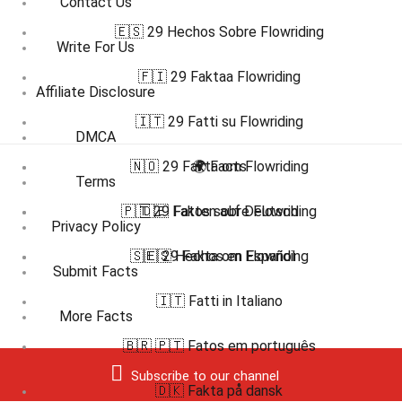
Contact Us
🇪🇸 29 Hechos Sobre Flowriding
Write For Us
🇫🇮 29 Faktaa Flowriding
Affiliate Disclosure
🇮🇹 29 Fatti su Flowriding
DMCA
🇳🇴 29 Fakta om Flowriding
🌍 Facts
Terms
🇵🇹 29 Fatos sobre Flowriding
🇩🇪 Fakten auf Deutsch
Privacy Policy
🇸🇪 29 Fakta om Flowriding
🇪🇸 Hechos en Español
Submit Facts
🇮🇹 Fatti in Italiano
More Facts
🇧🇷 🇵🇹 Fatos em português
Subscribe to our channel
🇩🇰 Fakta på dansk