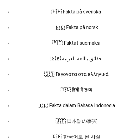
🇸🇪 Fakta på svenska
🇳🇴 Fakta på norsk
🇫🇮 Faktat suomeksi
🇸🇦 حقائق باللغة العربية
🇬🇷 Γεγονότα στα ελληνικά
🇮🇳 हिंदी में तथ्य
🇮🇩 Fakta dalam Bahasa Indonesia
🇯🇵 日本語の事実
🇰🇷 한국어로 된 사실