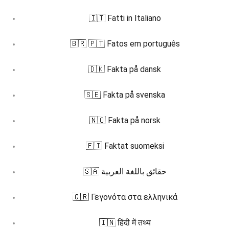
🇮🇹 Fatti in Italiano
🇧🇷 🇵🇹 Fatos em português
🇩🇰 Fakta på dansk
🇸🇪 Fakta på svenska
🇳🇴 Fakta på norsk
🇫🇮 Faktat suomeksi
🇸🇦 حقائق باللغة العربية
🇬🇷 Γεγονότα στα ελληνικά
🇮🇳 हिंदी में तथ्य