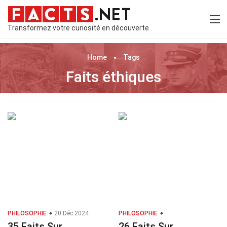
Transformez votre curiosité en découverte
Home
Tags
Faits éthiques
PHILOSOPHIE
20 Déc 2024
PHILOSOPHIE
35 Faits Sur
26 Faits Sur