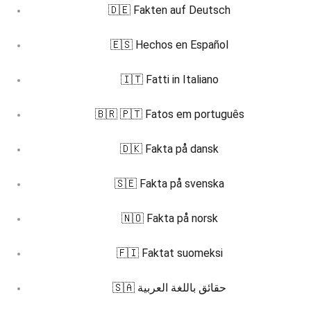
🇩🇪 Fakten auf Deutsch
🇪🇸 Hechos en Español
🇮🇹 Fatti in Italiano
🇧🇷 🇵🇹 Fatos em português
🇩🇰 Fakta på dansk
🇸🇪 Fakta på svenska
🇳🇴 Fakta på norsk
🇫🇮 Faktat suomeksi
🇸🇦 حقائق باللغة العربية