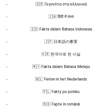
🇬🇷 Γεγονότα στα ελληνικά
🇮🇳 हिंदी में तथ्य
🇮🇩 Fakta dalam Bahasa Indonesia
🇯🇵 日本語の事実
🇰🇷 한국어로 된 사실
🇲🇾 Fakta dalam Bahasa Melayu
🇳🇱 Feiten in het Nederlands
🇵🇱 Fakty po polsku
🇷🇴 Fapte în română