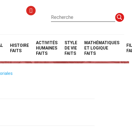
ACTIVITÉS
STYLE
MATHÉMATIQUES
AL
HISTOIRE
FI
HUMAINES
DE VIE
ET LOGIQUE
FAITS
FA
FAITS
FAITS
FAITS
oriales