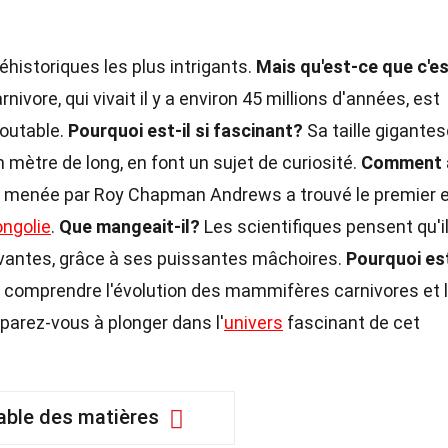
éhistoriques les plus intrigants.
Mais qu'est-ce que c'e
vore, qui vivait il y a environ 45 millions d'années, est
outable.
Pourquoi est-il si fascinant?
Sa taille gigante
mètre de long, en font un sujet de curiosité.
Comment a
n menée par Roy Chapman Andrews a trouvé le premier 
ngolie
.
Que mangeait-il?
Les scientifiques pensent qu'i
vivantes, grâce à ses puissantes mâchoires.
Pourquoi est
comprendre l'évolution des mammifères carnivores et 
parez-vous à plonger dans l'
univers
fascinant de cet
able des matières