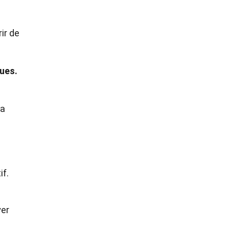
ir de
ques.
sa
if.
yer