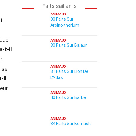
Faits saillants
ANIMAUX
30 Faits Sur
st
Arsinoitherium
sque
ANIMAUX
30 Faits Sur Balaur
-t-il
et
ANIMAUX
l se
31 Faits Sur Lion De
L'Atlas
-il
leur
ANIMAUX
40 Faits Sur Barbet
ANIMAUX
34 Faits Sur Bernacle