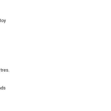
Roy
tres.
nds