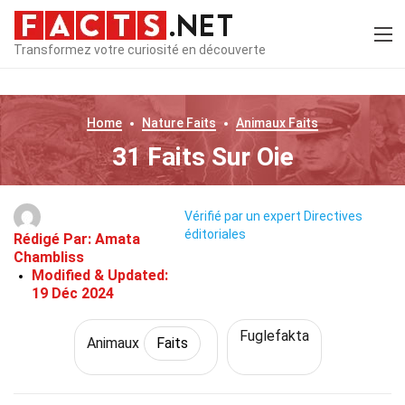
Transformez votre curiosité en découverte
Home
Nature
Faits
Animaux
Faits
31 Faits Sur Oie
Vérifié par un expert
Directives
éditoriales
Rédigé Par:
Amata
Chambliss
Modified & Updated:
19 Déc 2024
Fuglefakta
Animaux
Faits