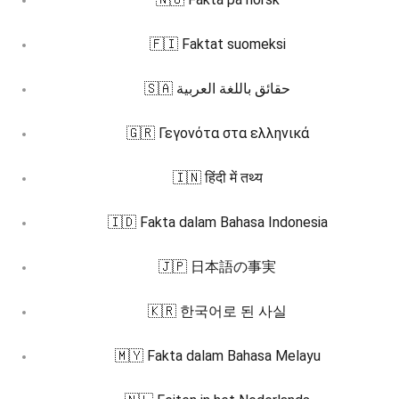
🇫🇮 Faktat suomeksi
🇸🇦 حقائق باللغة العربية
🇬🇷 Γεγονότα στα ελληνικά
🇮🇳 हिंदी में तथ्य
🇮🇩 Fakta dalam Bahasa Indonesia
🇯🇵 日本語の事実
🇰🇷 한국어로 된 사실
🇲🇾 Fakta dalam Bahasa Melayu